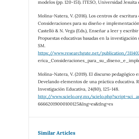
modelos (pp. 120-151). ITESO, Universidad Jesuita 
Molina-Natera, V. (2016). Los centros de escritura
Consideraciones para su diseño e implementación
Castelló & N. Vega (Eds.), Enseñar a leer y escribi
Propuestas educativas basadas en la investigación
SM.
https://www.researchgate.net/publication/311
erica_Consideraciones_para_su_diseno_e_impl
Molina-Natera, V. (2019). El discurso pedagógico en
Develando elementos de una práctica educativa. 
Investigación Educativa, 24(80), 125-148.
http://www.scielo.org.mx/scielo.php?script=sci_a
66662019000100125&lng=es&tlng=es
Similar Articles