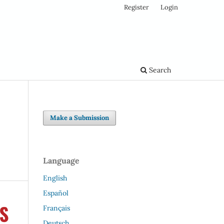
Register
Login
Search
Make a Submission
Language
English
Español
Français
Deutsch