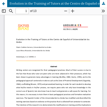
Evolution in the Training of Tutors at the Centro de Español of Universidad de los Andes